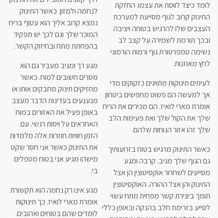
לומד כיצד לווסת את עצמו. החזקת
לנחמה ולמזון. כאשר התינוק
התינוק קרוב לגוף מסייעת למערכת
נמצא קרוב אליך הוא עטוף בריח
העצבים שלו להרגיש בטוחה ויציבה
המוכר שלך וגם לכך יש תפקיד
ובכך תורמת לשמירה על קצב לב
בהפחתת מתח ובחיזוק הקשר.
נשימה טמפרטורת גוף ורמות הורמוני
לחץ מאוזנות.
מגע רך ומגיב מעביר גם הוא
מסרים חשובים למוח. כאשר
לעיתים תינוקות מתויגים כזקוקים מדי
מחזיקים תינוק מחבקים אותו או
אך למעשה הם פשוט מחפשים ביטחון
מנענעים בעדינות הדבר מעצב
אומרת מארי לואיז. הם מכירים את הריח
באופן פעיל את האזורים במוח
שלך את הקול שלך ואת פעימות הלב
האחראים על ויסות רגשי. עם
שלך זהו אזור הנוחות שלהם.
הזמן חוויות חוזרות אלה מלמדות
את התינוק כאשר אני חסר שקט
כאשר התינוק מרגיש בטוח בזרועותיך
מישהו מגיע אני בטוח מטפלים
גם הגוף שלך מגיב. קרבה ומגע
בי.
מסייעים לשחרור אוקסיטוצין הן אצל
התינוק והן אצל ההורה. האוקסיטוצין
מגע אינו רק נחמה הוא תקשורת
תומך ביצירת קשר מפחית מתח עשוי
אומרת מארי לואיז. כך תינוקות
לסייע בזרימת חלב בהנקה ובאופן כללי
לומדים שהם בטוחים ואהובים.