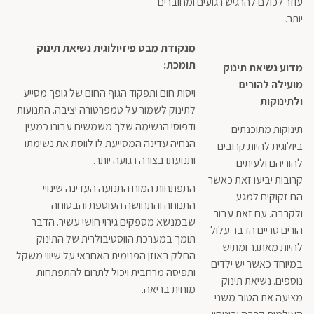
עוזר לכולם להרגיש רגועים ומחוברים
יותר.
מנקודת מבט פיזיולוגית נשיאת תינוק
תומכת:
מדוע נשיאת תינוק
מועילה להורים
ויסות חום ותפקוד הגוף החום של גופך מסייע
ולתינוקות
לתינוק לשמור על טמפרטורה יציבה. התנועות
ודפוסי הנשימה שלך משמשים עבורו כמעין
תינוקות מתוכנתים
הנחיה עדינה המסייעת לו לווסת את נשימתו
ביולוגית להיות קרובים
ותנועתו בצורה רגועה יותר.
להוריהם ולעיתים
קרובות יביעו זאת כאשר
התפתחות המוח התנועה העדינה שינויי
הם זקוקים למגע
התנוחה והתחושה העוטפת והבטוחה
ולקרבה. עם זאת עבור
שבמנשא מספקים גירוי חושי עשיר. הדבר
הורים טריים הדבר עלול
תומך במערכת הווסטיבולרית של התינוק
להיות מאתגר ומתיש
החלק באוזן הפנימית האחראי על שיווי משקל
במיוחד כאשר יש ילדים
ותפיסה מרחבית ויכול לתרום להתפתחות
נוספים. נשיאת תינוק
מוחית בריאה.
מציעה את הטוב משני