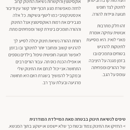
העולמות קרבה וביטחון
אוקסיטוצין והיקשרות נשיאת התינוק קרוב
לתינוק לצד חופש
לחזה מאפשרת מגע תכוף יותר קשר עין ודיבור
תנועה וניידות להורה.
אינסטינקטיבי כמו ליטוף ונשיקות. כל אלה
מגבירים את רמות האוקסיטוצין אצל התינוק
זהו חלק מתרבות
וההורה תומכים ביצירת קשר ומפחיתים מתח.
אנושית עתיקה אומרת
מארי לואיז. היא מסייעת
רווחת ההורה נשיאת תינוק יכולה לסייע לך
לתינוקות להרגיש
להרגיש קשוב ומחובר יותר לתינוקך ובו בזמן
בטוחים ונתמכים ובו
לאפשר תנועה חופשית טיפול בילדים נוספים
בזמן מגנה על היציבה
או אפילו הכנת כוס תה. עבור הורים רבים
של ההורים ומפחיתה
התחושה אני יכול לנחם את התינוק שלי
עומס על הגב.
ובמקביל להמשיך בשגרת היום היא תחושה
מרגיעה ובעלת ערך רב.
טיפים לנשיאת תינוק בבטחה מאת המיילדת המודרנית
> החזיקו את התינוק צמוד ובטוח כך שלא יישמט או ישקע בתוך המנשא.