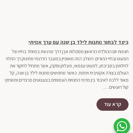
כיצד לבחור מתנות לילד בן שנה עם ערך אמיתי
כש
רו
חגיגות יום ההולדת הראשון מסמלות אבן דרך מרגשת במיוחד בחייו של
בעו
הפעוט ובחיי ההורים. השלב הזה מאופיין במעבר הדרגתי מתינוק רך התלוי
משה
לחלוטין בסביבתו, לפעוט עצמאי, פעלתן וסקרן, אשר מתחיל לחקור את
העולם בצורה אקטיבית ויוזמת. כאשר מחפשים מתנות לילד בן שנה, קל
עוב
מאוד ללכת לאיבוד בין מדפי החנויות העמוסים בצעצועים מרצדים ומשחקי
כדי
קול רועשים….
מא
קרא עוד
שיחת ווטסאפ עם שירות הלקוחות