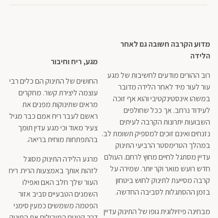
מדוע הקרבה חשובה גם לאחר
הלידה
מגע, ריח וחיבור
רוב ההורים מודעים לחשיבות של מגע
החושים של התינוק הם כלים רבי
עור לעור מיד לאחר הלידה מדובר
עוצמה ליצירת קשר. מחקרים
במשהו אינסטינקטיבי והוא אף זוכה
מראים שתינוקות מפנים את
לעידוד נרחב. אך ככל שחולפים
ראשם לעבר ריח אמם כבר מגיל
השבועות יתרונות הקרבה לעיתים
צעיר מאוד וכי מגע עדין תומך
נזנחים ואינם זוכים למספיק תשומת לב.
בהתפתחות מוחית בריאה.
במהלך הטרימסטר הרביעי התינוק
עדיין מסתגל לחיים מחוץ לרחם. העולם
מרגע הלידה התינוק מסוגל
חדש רועש מואר וקר יותר. שמירה על
לזהות אותך באמצעות הריח. ריח
קרבה מסייעת לתינוק לחוש ביטחון
העור שלך חלב האם ואפילו
בזמן ההסתגלות לסביבה החדשה.
השמנים הטבעיים סביב אזור
הפטמה משמשים כמעין סימני
מבחינה פיזיולוגית גופו של התינוק עדיין
דרך קטנים המובילים את התינוק