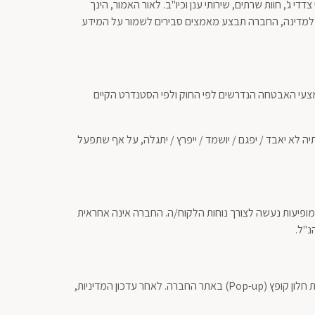
ג', חוות שרתים, שירותי ענן וכיו"ב. לאור האמור, הינך
נה למדינה, החברה תבצע מאמצים סבירים לשמור על המידע
צעי האבטחה הנדרשים לפי החוק ולפי הסטנדרט הקיים
 לא יאבד / יפגם / יושמד / ייפרץ / יתגלה, על אף שתפעל
 מופיעות נעשה לצורך נוחות הלקוח/ה. החברה אינה אחראית
נ"ל.
החברה רשאית לשנות ו/או לעדכן את מדיניות פרטיות ובמקרה של עדכון, החברה תשתדל להודיע על כך באמצעות שליחת הודעה או באמצעות חלון קופץ (Pop-up) באתר החברה. לאחר עדכון המדיניות,