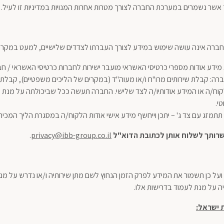
ך אשר נשמרים במערכת החברה לצורך מטרות אחרות המנויות במדיניות זו לעיל.
חברה אינה עושה שימוש במידע לצורך העברתו לצדדים שלישיים, למעט במקרים
מידע אודות מספרי כרטיסי האשראי מועבר ישירות לחברות כרטיסי האשראי / חב
ברה: קבלת שירותים מרו"ח ו/או מעוה"ד (במקרים של הליכים משפטיים), קבלת ש
קוח/ה או המידע אודותיו/ה לצד שלישי. החברה תעשה ככל שביכולתה על מנת ל
י.
תתמזג עם צד ג' – יתכן וייחשף מידע אישי אודות הלקוח/ה במסגרת הליך המכיר
פשרותך לשלוח אותן לכתובת הדוא"ל
privacy@ibb-group.co.il
.
ל כן תשמור את המידע לפרק הזמן הנחוץ לשם מתן שירותיה ו/או נדרש על מנת ל
 על מנת לעמוד בדרישות אלו.
ת ישראל
: