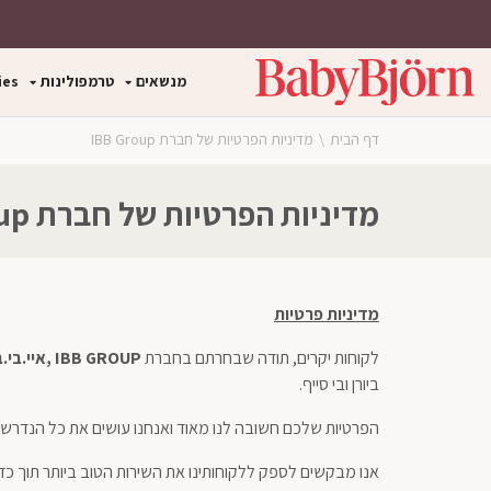
אש
חילתו
ל
דף,
וכן
ף
אפשרותך
מנשאים
טרמפולינות
ies
פתח תפריט במצב נגיש (התפרי
רכזי,
לחוץ
ינטרנט,
אפשרותך
חץ
נטר
לחוץ
דף הבית
מדיניות הפרטיות של חברת IBB Group
די
נטר
נטר
די
דלג
די
אזור
עבור
מדיניות הפרטיות של חברת IBB Group
דלג
בא
אזור
אזור
וכן
בא
רכזי
מדיניות פרטיות
לקוחות יקרים, תודה שבחרתם בחברת
GROUP
IBB
,איי.בי.ב
ביורן ובי סייף.
הפרטיות שלכם חשובה לנו מאוד ואנחנו עושים את כל הנדרש
אנו מבקשים לספק ללקוחותינו את השירות הטוב ביותר תוך כדי 