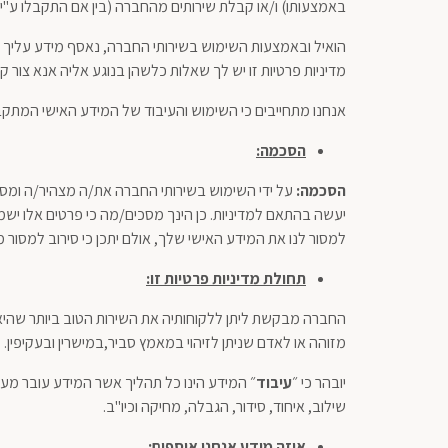
באמצעותו) ו/או קבלת שירותים מהחברה (בין אם התקבלו ע"י נ
הואיל ובאמצעות השימוש בשירותי החברה, נאסף מידע עליך א
מדיניות פרטיות זו יש לך שאלות כלשהן בנוגע אליה אנא צו
אנחנו מתחייבים כי השימוש והעיבוד של המידע האישי המתקבל
הסכמה:
הסכמה:
על ידי השימוש בשירותי החברה את/ה מצהיר/ה ומסכי
יעשה בהתאם למדיניות. כן הינך מסכים/מה כי פרטים אלו ישמ
למסור לנו את המידע האישי שלך, אולם יתכן כי סירוב למסור 
תחולת מדיניות פרטיות זו
:
החברה מבקשת ליתן ללקוחותיה את השירות הטוב ביותר שהיא י
מזוהה או לאדם שניתן לזיהוי במאמץ סביר,במישרין ובעקיפין.
יובהר כי ״
עיבוד
״ המידע הינו כל תהליך אשר המידע עובר מעת 
שילוב, איחוד, סידור, הגבלה, מחיקה וכיו"ב.
איזה מידע אנחנו אוספים: