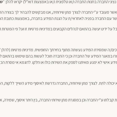
ציגי החברה בחנות החברה ו/או טלפונית ו/או באמצעות דוא"ל) יקראו להלן: ״
שי
שר מעובד ע"י החברה לצורך מתן שירותיה, אנו מבקשים להבהיר לך בצורה הט
ר קשר עם החברה בפניה לאחראי/ת על הגנת המידע בחברה, באמצעות כתובת המ
 על ידינו יעשה בהתאם לנהלים הקבועים במדיניות פרטיות זו ועל פי המטרות ה
ם/ה שמסירת המידע נעשתה מתוף בחירתך החופשית. מדיניות פרטיות (להלן ״מד
רו במאגר המידע של החברה וכן כי החברה תוכל לעשות בהם שימוש בהתאם למטר
מידע אישי לא ימנע מאיתנו לספק את השירות כולו או חלקו. לדוגמא אי מסרת הכ
כולה לתת. לצורך מתן שירותיה, החברה נדרשת לאיסוף מידע השייך ללקוח, המה
קבלתו ע"י החברה וכן במסגרת מתן שירותי החברה, בין היתר איסוף, שמירה, ארגו