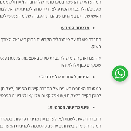
המידע האישי הנשמר במערכותיה של החברה ו/או חלק ממנו עשוי 
מסכים/ה להעברת המידע לצדדי ג' מחוץ למדינת ישראל לצורך
האישי שלך גם במקרים שבהם יש העברה של מידע אישי למדינ
אבטחת המידע
:
החברה פועלת על פי הנהלים הקבועים בחוק הישראלי לצורך 
בשוק.
יחד עם זאת, השימוש להעברת מידע באמצעות האינטרנט אינו חס
שמקרים כגון אלו לא יהיו.
שיחת ווטסאפ עם שירות הלקוחות
הפניות לאתרים של צדדי ג
'
:
במסגרת האתרים השונים של החברה קיימות הפניות (לינקים) ל
לתוכן הקיים בלינקים ו/או אפליקציות אלו ו/או למדיניות הפרט
שינוי מדיניות הפרטיות:
המשך השימוש בשירותים ייחשב כהסכמה למדיניות המעודכנ