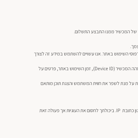
מך.
ועשוי להעיד על דפוסי השימוש באתר. אנו עשויים להשתמש במידע זה לצורך
אנו עשויים לאסוף מהמכשיר הנייד שלך מידע טכני הדרוש לתפעול האתר. מידע זה עשוי לכלול את סוג המכשיר, מזהה המכשיר (Device ID), זמן השימוש באתר, פרטים על
ית על מנת לשפר את חווית המשתמש והצגת תוכן מותאם
היא קובץ המשמש לאיסוף מידע על פעילותך באתר. כמו כן עוגיות מסוימות וטכנולוגיות דומות עשויות לאסוף מידע כגון כתובת IP. ביכולתך לחסום את העוגיות אך פעולה זאת