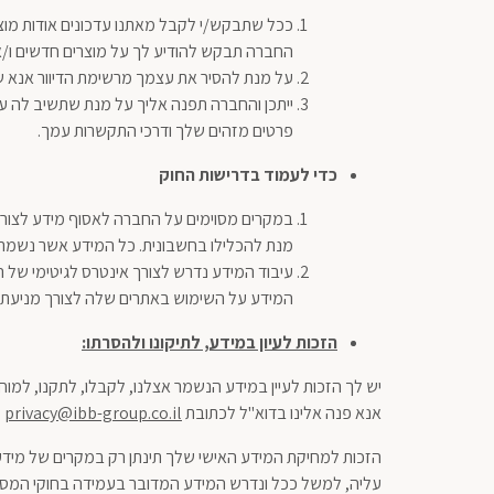
ככל שתבקש/י לקבל מאתנו עדכונים אודות מוצ
החברה תבקש להודיע לך על מוצרים חדשים ו/או
על מנת להסיר את עצמך מרשימת הדיוור אנא ש
ייתכן והחברה תפנה אליך על מנת שתשיב לה על
פרטים מזהים שלך ודרכי התקשרות עמך.
כדי לעמוד בדרישות החוק
במקרים מסוימים על החברה לאסוף מידע לצורך
מנת להכלילו בחשבונית. כל המידע אשר נשמר 
עיבוד המידע נדרש לצורך אינטרס לגיטימי של ה
המידע על השימוש באתרים שלה לצורך מניעת שי
הזכות לעיון במידע, לתיקונו ולהסרתו
:
יש לך הזכות לעיין במידע הנשמר אצלנו, לקבלו, לתקנו, למו
אנא פנה אלינו בדוא"ל לכתובת
privacy@ibb-group.co.il
.
הזכות למחיקת המידע האישי שלך תינתן רק במקרים של מידע 
עליה, למשל ככל ונדרש המידע המדובר בעמידה בחוקי המס 