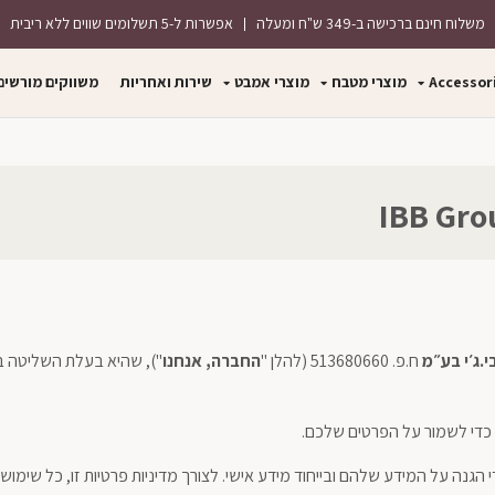
משלוח חינם ברכישה ב-349 ש"ח ומעלה
אפשרות ל-5 תשלומים שווים ללא ריבית
Accessor
ט יפתח מסך מוקפץ)
מוצרי מטבח
מוצרי אמבט
שירות ואחריות
משווקים מורשים
י
.
ג׳י בע״מ
ח.פ. 513680660 (להלן "
החברה, אנחנו
"), שהיא בעלת השליטה במ
 כדי לשמור על הפרטים שלכם.
הגנה על המידע שלהם ובייחוד מידע אישי. לצורך מדיניות פרטיות זו, כל שימוש