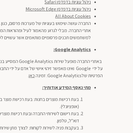
ניהול עוגיות בדפדפן Safari
ניהול עוגיות בדפדפן Microsoft Edge
All About Cookies
החברה עושה שימוש בעוגיות של מערכות פרסום, כגון 
אתרי החברה. מבלי לגרוע מהאמור לעיל ומהוראות המפ
למשתמשים תכנים פרסומיים מותאמים אשר עשויים לענ
:
Google Analytics
באתרי החברה מו
על ידי Google ואינו מאפשר זיהוי אישי של אדם על ידי החברה, אלא מדובר במידע סטטיסטי בלבד. באפשרותך לבטל את השימוש ב-Google Analytics באמצעות
הפרטיות שלGoogle Analytics: זמינה
כאן
.
מתי נאסף המידע אודותיך
:
בעת רכישת מוצרים בחנות: בעת רכישת מוצר בח
(אופציונלי).
בעת רישום לשירותי החברה ובעת רכישת מוצרי
דוא"ל, טלפון.
בעקבות פניה לשירות לקוחות: לצורך מתן שירותי