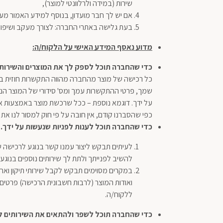
שירות (במידה ולרלוונטי למוצר),
אם יש לך חבר מועדון, בנוסף למידע האמור מעלה,
בעת גלישה באתרי החברה: לצורך מעקב ושיפור הש
מדוע נאסף המידע האישי על הלקוח/ה:
כדי שהחברה תוכל לספק
לך את
המוצרים והשירות
כל רכישה של מוצר מהחברה מהווה התקשרות חוזית בי
שמך, פרטי ההתקשרות עמך ומס' סידורי של המוצר הנר
על ידך. דוגמא נוספת – ככל שרכשת מוצר באמצעות את
כפי שהסברנו קודם, אין חובה על פי חוק למסור לנו א
כדי שהחברה תוכל לענות לפניות שנעשות על ידך
.
לעיתים תבקש ליצור עמנו קשר בנוגע לרכישה 
להשיב לפנייתך ולתת לך שירותים נוספים בנוג
במקרים מסוימים תבקש לקבל שירותי תיקון ואח
ואודות המוצר (לרבות חשבונית הרכישה) פרטים ל
ללקוח/ה.
כדי שהחברה תוכל לשפר ולהתאים את השירותים ל