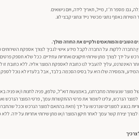
 גם: מספר ת׳׳ז, מייל, תאריך לידה, ויום נישואים.
ירות נאסף נתוני מכשיר נייד ונתוני קבצי לוג.
ים
הטובים והמותאמים
ולקיים את החוזה מולך
.
ן החברה ללקוח. על החברה לקבל מידע אישי לגביך לצורך אספקת השירותים 
כש על ידך לצורך מתן שירותי תיקונים ואחריות עתידיים. ככל שלא תספק פרטי
ר האינטרנט, עליך להעביר לנו כתובת לאספקת המוצר אליה. ללא כתובת זו לא
ת המידע, והמסירה שלו היא על בסיס הסכמה בלבד, אבל בלעדיו לא נוכל לספק 
של מוצר שנעשתה מחברתנו, באמצעות דוא"ל, טלפון, פניה לחנות ו/או פניה ב
ע למוצר הנרכש, עלינו לשמור את פרטי ההתקשרות עמך, פרטי המוצר הנרכש וא
ריות בנוגע למוצרים שנרכשו על ידך (וזאת בהתאם למוצר הנרכש וככל שהחבר
צורך יצירת קשר עמך לאחר תיקון המוצר ו/או מתן שירותי אחריות על ידה. ללא 
צרכיך