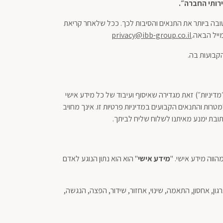
רותי
החברה״
.
ובה ביותר את התנאים והסיבות לכך. ככל שלאחר קריאת
ייל הבאה.
privacy@ibb-group.co.il
קבועות בה.
יניות״) זאת מגדירה שאיסוף ועיבוד של כל מידע אישי
ות והתנאים הקבועים במדיניות פרטיות זו. אינך מחויב
תובת ימנע מאיתנו לשלוח שליח לביתך.
ווה מידע אישי. "
מידע
אישי
" הוא הוא נתון הנוגע לאדם
ן, אחסון, התאמה, שינוי, אחזור, שידור, הפצה, הנגשה,