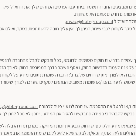
רים ומבצעים החברה תשמור ביחד עם הפרטים המזהים שלך את הדוא"ל שלך וא
 מותגים חדשים אותם היא משווקת.
לח דוא"ל ל
privacy@ibb-group.co.il
 סקר לקוחות לגבי שירות הניתן לך. אין עליך חובה להשתתפות בסקר, ואולם
 עמידה בדרישות חוקים מסוימים. לדוגמא, ככל ותבקש לקבל מהחברה להנפי
על מנת לעמוד בדרישות החוק, נאסף ונשמר בדרך המפורטת בחוק ולאורך הזמן
חברה או לצורך מתן שירותים של צד ג': החברה שומרת נתונים ומידע על לקוחותי
מוש לרעה בהם ו/או שומרת משובים הנוגעים לסקרים שערכה לצורך שיפור השי
חקו ו/או לבטל את ההסכמה שניתנה לנו ע״י פניה לכתובת
cy@ibb-group.co.il
 נבקש להבהיר כי במידה ונתבקשנו להסיר את המידע , ייתכן ולא נוכל לתת לך א
שגוי או מידע חלקי כפי שהחוק קובע את זכות המחיקה. כמו כן תחת הגבלה לש
החלים עליה. את/ה זכאי/ת לבקש שלא להיכלל ברשימת התפוצה או במאגר המ