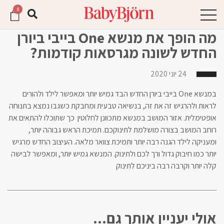
וכן
חילתו
0
ל
רכזי,
ף
אפשרותך
מה הופך את מנשא One בייבי ביורן
לחוץ
ינטרנט,
החדש לשונה מגרסאות קודמות?
חץ
נטר
די
נטר
24 יוני 2020
די
דלג
אזור
עבור
במנשא One בייבי ביורן החדש הבד גמיש יותר ומאפשר לילד ולהורים
בא
אזור
לראות ולהרגיש זה את זה, בנשיאה טבעית ומחבקת כשגבו נמצא בתנוחה
וכן
אופטימלית. אזור המושב במנשא מתכוונן לחלוטין כך שתוכלו להתאים את
רכזי
רוחב המושב בצורה מושלמת לתינוקכם. תמיכת הראש גבוהה יותר,
ומעניקה לילד הגנה רבה יותר ותמיכת צוואר מלאה. העיצוב החדש מרגיש
יותר כמו חיבוק גדול ורך לכם ולתינוק. המנשא גמיש יותר, ומאפשר לבישה
קלה יותר וקרבה רבה ביניכם לתינוק
אולי יעניין אותך גם...