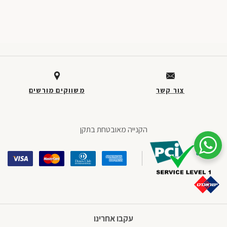
חתית
דף,
אפשרותך
צור קשר
משווקים מורשים
לחוץ
נטר
די
הקנייה מאובטחת בתקן
דלג
אזור
שיחת ווטסאפ עם שירות הלקוחות
בא
עקבו אחרינו