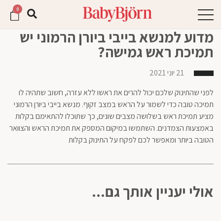
וכן
חילתו
0
ל
רכזי,
ף
אפשרותך
מדוע למנשא בייבי ביורן הרמוני יש
לחוץ
ינטרנט,
תמיכת ראש גמישה?
חץ
נטר
די
נטר
21 יוני 2021
די
דלג
אזור
עבור
לפני שהתינוק שלכם יכול להרים את ראשו ללא עזרה, חשוב שתהיה לו
בא
אזור
תמיכה טובה כדי לשמור על הראש במצב זקוף. מנשא בייבי ביורן הרמוני
וכן
מציע תמיכת ראש בשלושה מצבים שונים, כך שתוכלו להתאימם בקלות
רכזי
באמצעות הצמדנים. השתמשו במיקום המספק את תמיכת הראש והצוואר
הטובה ביותר ומאפשר לכם לפקח על התינוק בקלות
אולי יעניין אותך גם...