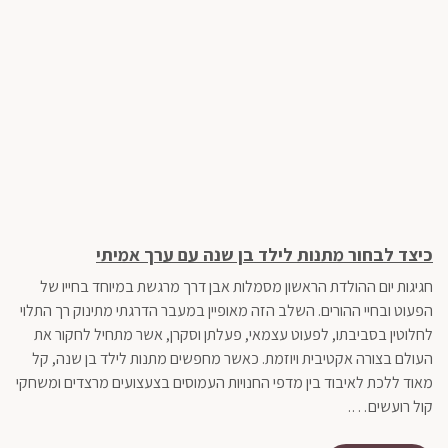
כיצד לבחור מתנות לילד בן שנה עם ערך אמיתי
כש
רו
חגיגות יום ההולדת הראשון מסמלות אבן דרך מרגשת במיוחד בחייו של
בעו
הפעוט ובחיי ההורים. השלב הזה מאופיין במעבר הדרגתי מתינוק רך התלוי
משה
לחלוטין בסביבתו, לפעוט עצמאי, פעלתן וסקרן, אשר מתחיל לחקור את
העולם בצורה אקטיבית ויוזמת. כאשר מחפשים מתנות לילד בן שנה, קל
עוב
מאוד ללכת לאיבוד בין מדפי החנויות העמוסים בצעצועים מרצדים ומשחקי
כדי
קול רועשים….
מא